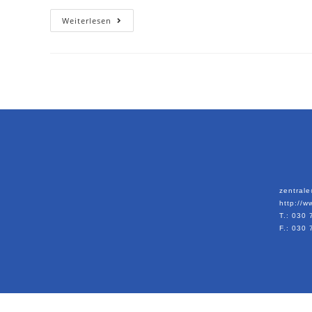
Weiterlesen
zentrale
http://w
T.: 030
F.: 030