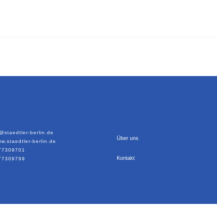
@staedtler-berlin.de
Über uns
ww.staedtler-berlin.de
 77309701
Kontakt
 77309799